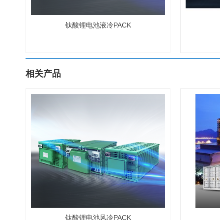
钛酸锂电池液冷PACK
相关产品
钛酸锂电池风冷PACK