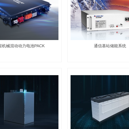
程机械混动动力电池PACK
通信基站储能系统