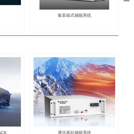
集装箱式储能系统
CK
通信基站储能系统