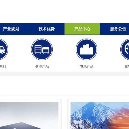
产业规划
技术优势
产品中心
服务公告
系列
储能产品
电池产品
充