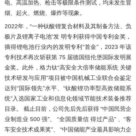
电、高温加热、枪击等极限条件测试，均未发生冒
烟、起火、燃烧、爆炸等现象。
2022
年，“一种钛酸锂复合材料及其制备方法、负
极片及锂离子电池”发 明专利获得中国专利金奖，
摘得锂电池行业内的发明专利“首金”，
2023
年该
专利技术再次斩获第
75
届德国纽伦堡国际发明展
金奖。此外，格力钛“高安全大倍率储能系统 关键
技术研发与应用”项目被中国机械工业联合会鉴定
达到“国际领先”水平、
“钛酸锂功率型高效储能系
统”入选国家工业和信息化领域节能技术装备推荐
目录。
截止目前，公司先后先后获得 “中国民营企
业制造业
500
强”、 “全国质量信 得过产品” 、“客
车安全技术成果奖”、 “中国储能产业最具影响力企