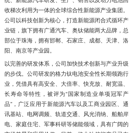
统、新能源汽车研发、生产、销售以及动力电池回
收梯次利用为一体的全球综合性新能源产业集团。
公司以科技创新为核心，打造新能源闭合式循环产
业链，旗下拥有广通汽车、奥钛储能两大品牌，总
部位于珠海，拥有邯郸、石家庄、成都、天津、洛
阳、南京等产业园。
以完善的研发体系，公司加快技术创新与产业升级
的步伐。公司研发的格力钛电池安全性长期领跑行
业，凭借具有高安全、大倍率、快充放、耐宽温、
长寿命等特性，被评为“国家制造业单项冠军产
品”，广泛应用于新能源汽车以及工商业园区、通
讯基站、电网调频、轨道交通、风光消纳、船舶岸
电、家庭住宅、军事科研等储能领域，具有广阔的