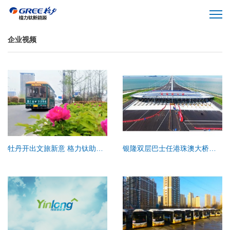
企业视频
牡丹开出文旅新意 格力钛助洛阳迎盛会
银隆双层巴士任港珠澳大桥央视直播车