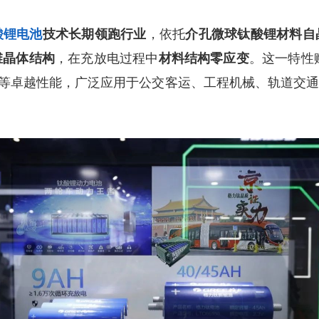
，依托
酸锂电池
技术长期领跑行业
介孔微球钛酸锂材料自
，在充放电过程中
。这一特性
维晶体结构
材料结构零应变
”等卓越性能，广泛应用于公交客运、工程机械、轨道交