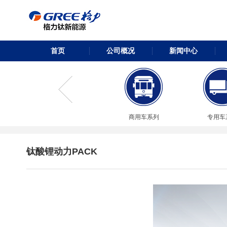
首页
公司概况
新闻中心
商用车系列
专用车
钛酸锂动力PACK