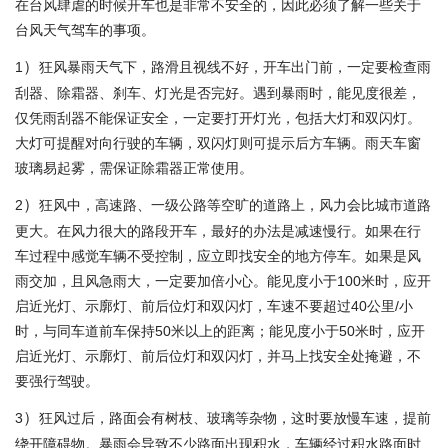
在台风肆虐的时候开车也是非常不安全的，因此必须了解一些关于
台风天气驾车的事项。
）
1
狂风暴雨天气下，路滑且视线不好，开车出门前，一定要检查雨
刮器、除霜器、刹车、灯光是否完好。遇到暴雨时，能见度很差，
仅凭雨刮器不能保证安全，一定要打开灯光，包括大灯和双闪灯。
大灯可提醒对向行驶的车辆，双闪灯则可提示后方车辆。雨天车窗
玻璃易起雾，需保证除霜器正常使用。
）
2
狂风中，高速路、一级公路等空旷的道路上，风力会比城市道路
更大。在风力很大的路段开车，最好的办法是减速慢行。如果在行
车过程中感觉车辆不受控制，应立即找安全的地方停车。如果是风
雨交加，且风急雨大，一定要加倍小心。能见度小于
100
米时，应开
启近光灯、示廓灯、前后位灯和双闪灯，车速不要超过
40
公里
/
小
时，与同车道前车保持
50
米以上的距离；能见度小于
50
米时，应开
启近光灯、示廓灯、前后位灯和双闪灯，并马上找安全处掩避，不
要强行驾驶。
）
3
狂风过后，路面会有树枝、玻璃等杂物，这时要放慢车速，提前
绕开障碍物。暴雨会导致不少路面出现积水，车辆经过积水路面时