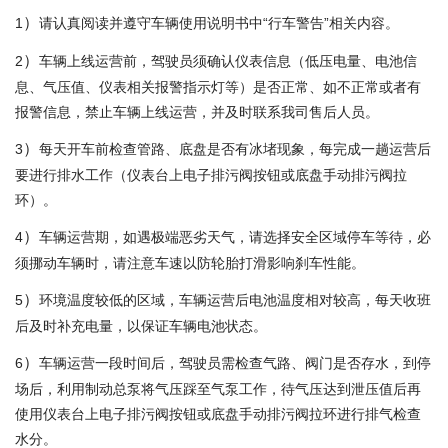
）
1
请认真阅读并遵守车辆使用说明书中“行车警告”相关内容。
）
2
车辆上线运营前，驾驶员须确认仪表信息（低压电量、电池信
息、气压值、仪表相关报警指示灯等）是否正常、如不正常或者有
报警信息，禁止车辆上线运营，并及时联系我司售后人员。
）
3
每天开车前检查管路、底盘是否有冰堵现象，每完成一趟运营后
要进行排水工作（仪表台上电子排污阀按钮或底盘手动排污阀拉
环）。
）
4
车辆运营期，如遇极端恶劣天气，请选择安全区域停车等待，必
须挪动车辆时，请注意车速以防轮胎打滑影响刹车性能。
）
5
环境温度较低的区域，车辆运营后电池温度相对较高，每天收班
后及时补充电量，以保证车辆电池状态。
）
6
车辆运营一段时间后，驾驶员需检查气路、阀门是否存水，到停
场后，利用制动总泵将气压踩至气泵工作，待气压达到泄压值后再
使用仪表台上电子排污阀按钮或底盘手动排污阀拉环进行排气检查
水分。