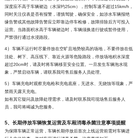
深度应不高于车辆裙边（水深约
25cm
），控制车速不超过
15km/h
，
同时关注仪表是否有报警，谨慎驾驶，确保安全，如涉水车辆报绝
缘告警或其他故障告警应立即靠边停车检修，故障排除后方可投入
运营。当路面积水高于车辆裙边时，车辆须换道行驶或暂停使用，
严禁强行通过水浸路段。
）
4
车辆不运行时尽量停放在空旷且地势较高的场地，不要停放在低
洼处、树下、高压线下、靠近火源等危险路段，停放场地积水深度
超过
20cm
时，请及时将车辆移至安全位置。一旦发生车辆泡水现
象，严禁启动车辆，请联系我司售后服务人员处理。
）
5
车辆充电时观察充电枪和充电底座，无进水、无烧蚀等现象，严
禁雨天露天充电。
如有其它疑问及故障处理需求，请及时联系我司现场售后服务人
员，我司将竭诚为您服务。
5
、长期停放车辆恢复运营及车厢消毒杀菌注意事项提醒
为保障车辆正常运营，车辆长期停放后首次上线运营前需对车辆进