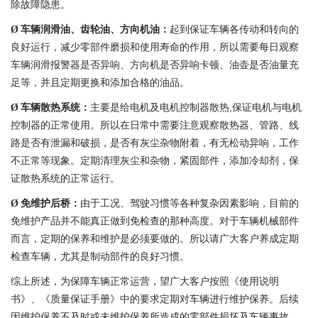
除故障隐患。
车辆润滑油、齿轮油、方向机油：
起到保证车辆各传动和转向的
Ø
良好运行，减少零部件磨损和使用寿命的作用，所以需要每日观察
车辆润滑报警器是否异响、方向机是否异响卡顿、油壶是否油量充
足等，并且定期更换和添加合格的油品。
车辆散热系统：
主要是给电机及电机控制器散热
,
保证电机与电机
Ø
控制器的正常使用。所以在日常中需要注意观察散热器、管路、线
路是否有泄漏和破损，是否有灰尘杂物附着，有无松动异响，工作
不正常等现象。定期清理灰尘和杂物，紧固部件，添加冷却剂，保
证散热系统的正常运行。
免维护后桥：
由于工况、驾驶习惯等各种复杂因素影响，目前的
Ø
免维护产品并不能真正做到免检查的那种高度。对于车辆机械部件
而言，定期的保养和维护是必须要做的。所以请广大客户养成定期
检查车辆，尤其是制动部件的良好习惯。
综上所述，为保障车辆正常运营，望广大客户按照《使用说明
书》、《质量保证手册》中的要求定期对车辆进行维护保养。后续
因维护保养不及时或未维护保养所造成的零部件损坏及车辆事故，