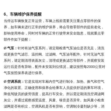
6
、车辆维护保养提醒
当停运车辆恢复正常运营，车辆上线前需要关注重点零部件的保
养，如车辆未进行正常的维护保养，将会导致零部件的提前老化，
影响使用寿命，同时对车辆的正常行驶带来安全隐患，现就重点零
部件作如下提醒：
气泵：
针对有油气泵系列，请定期检查气泵油位是否充足，清洗
Ø
或更换空气滤芯、温控阀、过滤阀、气泵油等配件。针对无油气泵
系列，请定期清理表面灰尘，清理或更换滤芯等部件，并观察安装
运行后是否有异响，配件未安装到位情况，建议按照每
2000
公里对
气泵按照保养表进行保养。
空调系统：
它是实现对车厢内空气进行制冷、加热、换气和空气
Ø
净化的装置。正确使用和保养会给乘车人员提供舒适的乘车环境，
降低驾驶员的疲劳强度，提高行车安全。所以需定期清洗空调滤网
灰尘，并通过观察感受温度、风量、噪音是否异常。如风量小检查
滤网是否有积尘，空调风机是否有异响，空调制冷凝剂缺少等，消