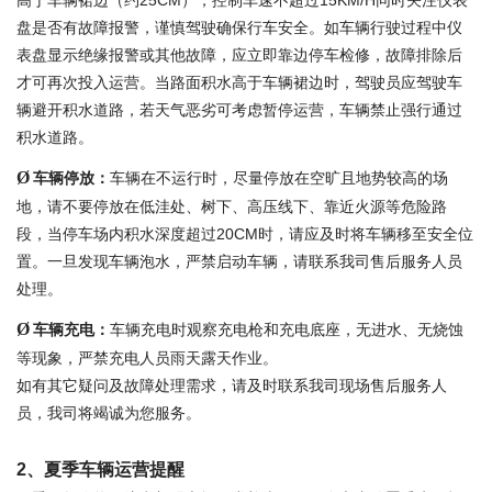
高于车辆裙边（约
25CM
），控制车速不超过
15KM/H
同时关注仪表
盘是否有故障报警，谨慎驾驶确保行车安全。如车辆行驶过程中仪
表盘显示绝缘报警或其他故障，应立即靠边停车检修，故障排除后
才可再次投入运营。当路面积水高于车辆裙边时，驾驶员应驾驶车
辆避开积水道路，若天气恶劣可考虑暂停运营，车辆禁止强行通过
积水道路。
Ø
车辆停放：
车辆在不运行时，尽量停放在空旷且地势较高的场
地，请不要停放在低洼处、树下、高压线下、靠近火源等危险路
段，当停车场内积水深度超过
20CM
时，请应及时将车辆移至安全位
置。一旦发现车辆泡水，严禁启动车辆，请联系我司售后服务人员
处理。
Ø
车辆充电：
车辆充电时观察充电枪和充电底座，无进水、无烧蚀
等现象，严禁充电人员雨天露天作业。
如有其它疑问及故障处理需求，请及时联系我司现场售后服务人
员，我司将竭诚为您服务。
2
、夏季车辆运营提醒