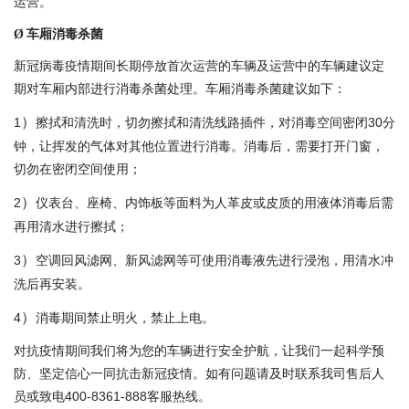
运营。
车厢消毒杀菌
Ø
新冠病毒疫情期间长期停放首次运营的车辆及运营中的车辆建议定
期对车厢内部进行消毒杀菌处理。车厢消毒杀菌建议如下：
）
1
擦拭和清洗时，切勿擦拭和清洗线路插件，对消毒空间密闭
30
分
钟，让挥发的气体对其他位置进行消毒。消毒后，需要打开门窗，
切勿在密闭空间使用；
）
2
仪表台、座椅、内饰板等面料为人革皮或皮质的用液体消毒后需
再用清水进行擦拭；
）
3
空调回风滤网、新风滤网等可使用消毒液先进行浸泡，用清水冲
洗后再安装。
）
4
消毒期间禁止明火，禁止上电。
对抗疫情期间我们将为您的车辆进行安全护航，让我们一起科学预
防、坚定信心一同抗击新冠疫情。如有问题请及时联系我司售后人
员或致电
400-8361-888
客服热线。