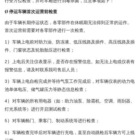
行全方位检查，并对车厢进行消毒杀菌，注意事项如下：
停运车辆首次运营前检查
Ø
由于车辆长期停运状态，各零部件在休眠期无法得到正常的运作。
首次运营前需要对各零部件进行一次检查。
）
1
车辆上电前对助力油、防冻液、低压线路及插件、高压线路及插
件、门窗状态及轮胎胎压进行检查；
）
2
上电后关注仪表显示，是否存在报警信息。如无法上电或仪表有
报警信息，请及时联系我司售后人员；
）
3
车辆上电自检完成并等待气泵工作完成后，对车辆仪表的动力电
池单体电压、储气罐压力等静态信息检查；
）
4
对车辆的所有用电器（如：助力油泵、除霜机、空调、雨刮器、
灯光系统等）进行开启测试检查；
）
5
对车辆舱门、乘客门、制动系统等进行检查；
）
6
车辆检查完毕后对车辆进行充电，直至自动跳枪后车辆方可上线